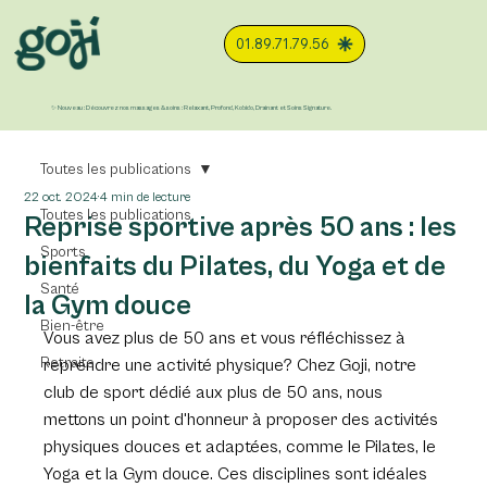
01.89.71.79.56
✨ Nouveau : Découvrez nos massages & soins : Relaxant, Profond, Kobido, Drainant et Soins Signature.
Toutes les publications
22 oct. 2024
4 min de lecture
Toutes les publications
Reprise sportive après 50 ans : les
Sports
bienfaits du Pilates, du Yoga et de
Santé
la Gym douce
Bien-être
Vous avez plus de 50 ans et vous réfléchissez à 
Retraite
reprendre une activité physique? Chez Goji, notre 
club de sport dédié aux plus de 50 ans, nous 
mettons un point d'honneur à proposer des activités 
physiques douces et adaptées, comme le Pilates, le 
Yoga et la Gym douce. Ces disciplines sont idéales 