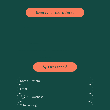
Bus : Théatre (42), Bibliothèque A. Chedid (30), Violet (70 ou 88)
Réserver un cours d'essai
FAQ
|
CGV
Nous contacter
Besoin d'informations ou nous envoyer un petit mot, n'hésitez pas à nous contacter :
01-89-71-79-56
Etre rappelé