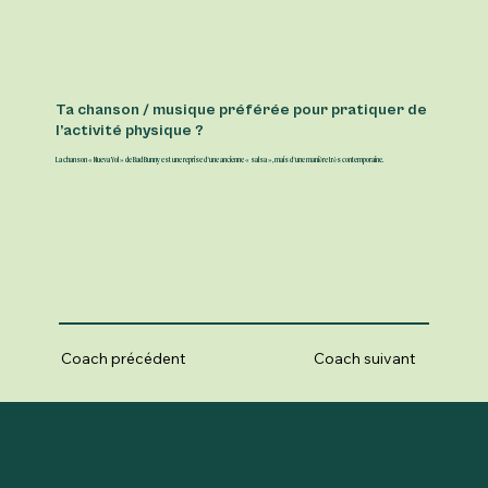
Ta chanson / musique préférée pour pratiquer de
l’activité physique ?
La chanson « Nueva Yol » de Bad Bunny est une reprise d’une ancienne « salsa », mais d’une manière très contemporaine.
Coach précédent
Coach suivant