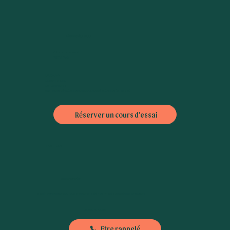
Adresse des cours
38 rue de Lourmel
75015 Paris
L6 : Dupleix
L10 : Emile Zola,
L8 : Commerce
Bus : Théatre (42), Bibliothèque A. Chedid (30), Violet (70 ou 88)
Réserver un cours d'essai
FAQ
|
CGV
Nous contacter
Besoin d'informations ou nous envoyer un petit mot, n'hésitez pas à nous contacter :
01-89-71-79-56
Etre rappelé