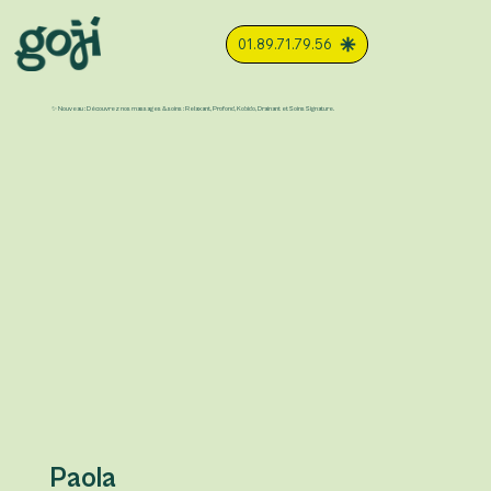
01.89.71.79.56
✨ Nouveau : Découvrez nos massages & soins : Relaxant, Profond, Kobido, Drainant et Soins Signature.
Paola