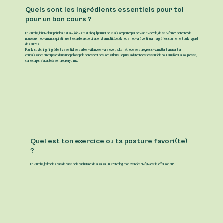
Quels sont les ingrédients essentiels pour toi
pour un bon cours ?
En Zumba, l’ingrédient principal est la « joie ». C’est elle qui permet de se laisser porter par cet élan d’énergie, de se défouler, de tenter de
nouveaux mouvements qui stimulent le cardio, la coordination et la mobilité, et de nous motiver à continuer malgré l’essoufflement ou le regard
des autres.
Pour le stretching, l’ingrédient essentiel sera la bienveillance envers le corps. La méthode sera progressive, mettant en avant la
connaissance du corps et dans une philosophie de respect des sensations. De plus, la détente est essentielle pour améliorer la souplesse,
car le corps s’adapte à son propre rythme.
Quel est ton exercice ou ta posture favori(te)
?
En Zumba, j’aime les pas de base de la bachata et de la salsa. En stretching, mon exercice préféré est le Jefferson curl.