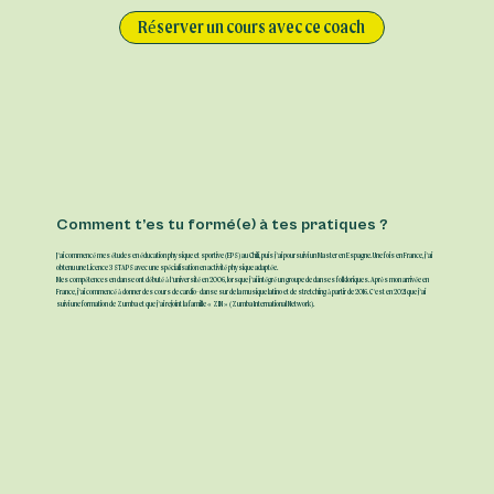
Réserver un cours avec ce coach
Comment t’es tu formé(e) à tes pratiques ?
J’ai commencé mes études en éducation physique et sportive (EPS) au Chili, puis j’ai poursuivi un Master en Espagne. Une fois en France, j’ai
obtenu une Licence 3 STAPS avec une spécialisation en activité physique adaptée.
Mes compétences en danse ont débuté à l’université en 2006, lorsque j’ai intégré un groupe de danses folkloriques. Après mon arrivée en
France, j’ai commencé à donner des cours de cardio-danse sur de la musique latino et de stretching à partir de 2016. C’est en 2021 que j’ai
suivi une formation de Zumba et que j’ai rejoint la famille « ZIN » (Zumba International Network).