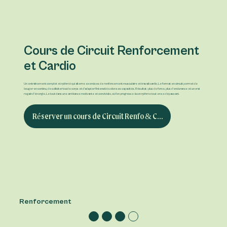
Cours de Circuit Renforcement
et Cardio
Un entraînement complet et rythmé qui alterne exercices de renforcement musculaire et travail cardio. Le format en circuit permet de
bouger en continu, de solliciter tout le corps et d’adapter l’intensité selon ses capacités. Résultat : plus de force, plus d’endurance et un vrai
regain d’énergie. Le tout dans une ambiance motivante et conviviale, où l’on progresse à son rythme tout en se dépassant.
Réserver un cours de Circuit Renfo & Cardio
Renforcement