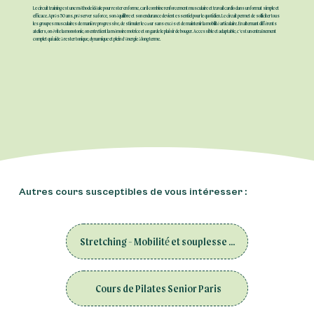
Le circuit training est une méthode idéale pour rester en forme, car il combine renforcement musculaire et travail cardio dans un format simple et
efficace. Après 50 ans, préserver sa force, son équilibre et son endurance devient essentiel pour le quotidien. Le circuit permet de solliciter tous
les groupes musculaires de manière progressive, de stimuler le cœur sans excès et de maintenir la mobilité articulaire. En alternant différents
ateliers, on évite la monotonie, on entretient la mémoire motrice et on garde le plaisir de bouger. Accessible et adaptable, c’est un entraînement
complet qui aide à rester tonique, dynamique et plein d’énergie à long terme.
Autres cours susceptibles de vous intéresser :
Stretching - Mobilité et souplesse Senior Paris
Cours de Pilates Senior Paris