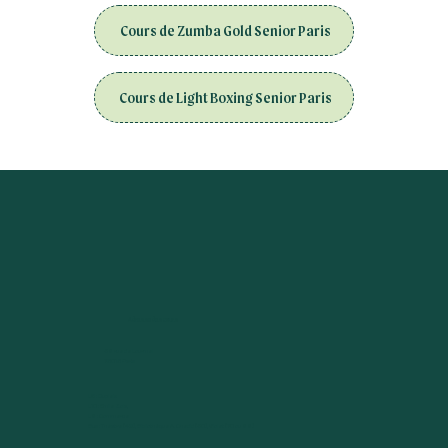
Cours de Zumba Gold Senior Paris
Cours de Light Boxing Senior Paris
Adresse des cours
38 rue de Lourmel
75015 Paris
L6 : Dupleix
L10 : Emile Zola,
L8 : Commerce
Bus : Théatre (42), Bibliothèque A. Chedid (30), Violet (70 ou 88)