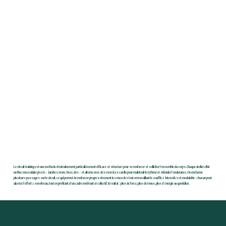
Le circuit training est une méthode d'entrainement particulièrement efficace et structuré pour se renforcer et solliciter l’ensemble du corps. Chaque atelier cible
un bloc musculaire précis – jambes, tronc, bras, dos – et alterne avec des exercices cardio pour maintenir le rythme et stimuler l’endurance. On enchaîne
plusieurs passages sur le circuit, ce qui permet de renforcer progressivement les muscles tout en travaillant le souffle. L’intensité est modulable : chacun peut
ajuster l’effort à son niveau, tout en profitant d’un cadre motivant et collectif. Résultat : plus de force, plus de tonus, plus d’énergie au quotidien.