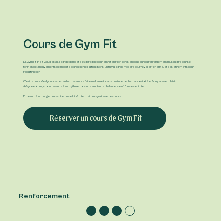
Cours de Gym Fit
La Gym Fit chez Goji, c’est la séance complète et agréable pour entretenir son corps en douceur : du renforcement musculaire pour se
tonifier, des mouvements de mobilité pour délier les articulations, un travail cardio modéré pour réveiller l’énergie, et des étirements pour
repartir léger.
C’est le cours idéal pour rester en forme sans se faire mal, améliorer sa posture, renforcer sa vitalité et bouger avec plaisir.
Adaptée à tous, chacun avance à son rythme, dans une ambiance chaleureuse où l’on se sent bien.
En résumé : on bouge, on respire, on se fait du bien… et on repart avec le sourire.
Réserver un cours de Gym Fit
Renforcement