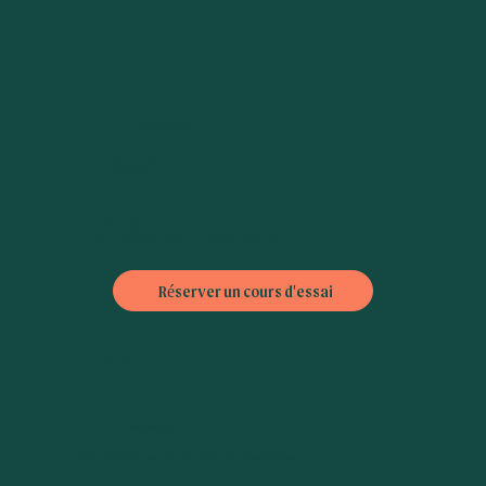
Adresse des cours
38 rue de Lourmel
75015 Paris
L6 : Dupleix
L10 : Emile Zola,
L8 : Commerce
Bus : Théatre (42), Bibliothèque A. Chedid (30), Violet (70 ou 88)
Réserver un cours d'essai
FAQ
|
CGV
Nous contacter
Besoin d'informations ou nous envoyer un petit mot, n'hésitez pas à nous contacter :