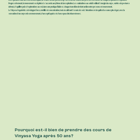
La respiration étant au cœur de la discipline, la séance débute par un temps de retour au souffle, une prise de conscience de chaque inspiration et expiration.
Progressivement, le mouvement se déploie et s’accorde au rythme de la respiration. Les salutations au soleil éveillent l’énergie du corps, suivies de postures
debout, d’équilibre puis d’explorations au sol, dans une pratique fluide où chaque transition devient un lien entre présence et mouvement.
Le Vinyasa Yoga invite à développer force, mobilité et concentration, tout en cultivant l’écoute de soi. L’intention est de quitter la séance plus léger, avec la
sensation d’un corps mis en mouvement, d’un esprit apaisé et d’un espace intérieur retrouvé.
Stéphanie
Pourquoi est-il bien de prendre des cours de
Vinyasa Yoga après 50 ans?