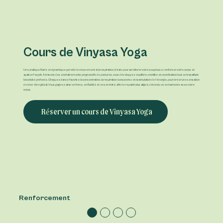
Cours de Vinyasa Yoga
Une pratique fluide et dynamique qui relie le mouvement à la respiration, idéale pour améliorer votre souplesse, renforcer votre corps et
apaiser l’esprit. À travers des enchaînements progressifs de postures, vous développez équilibre, mobilité et coordination tout en travaillant
la tonicité profonde. Chaque séance favorise la concentration, la respiration consciente et la circulation de l’énergie, pour créer une sensation
de bien-être global. Vous gagnez ainsi en force, en fluidité et en sérénité, afin de repartir plus aligné, détendu et en harmonie avec votre
corps.
Réserver un cours de Vinyasa Yoga
Renforcement