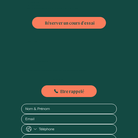
L10 : Emile Zola,
L8 : Commerce
Bus : Théatre (42), Bibliothèque A. Chedid (30), Violet (70 ou 88)
Réserver un cours d'essai
FAQ
|
CGV
Nous contacter
Besoin d'informations ou nous envoyer un petit mot, n'hésitez pas à nous contacter :
01-89-71-79-56
Etre rappelé