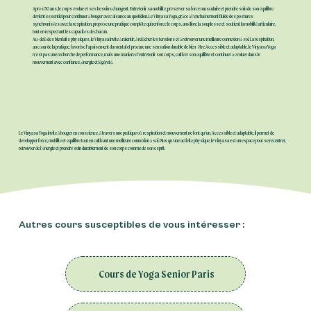
Après 50 ans, le corps évolue et ses besoins changent. Entretenir sa mobilité, préserver sa force musculaire et prendre soin de son équilibre
devient essentiel pour continuer à bouger avec aisance au quotidien. Le Vinyasa Yoga, grâce à l’enchaînement fluide des postures
synchronisées avec la respiration, propose une pratique complète qui renforce le corps, améliore la souplesse et soutient la mobilité articulaire,
tout en respectant les capacités de chacun.
Au-delà des bienfaits physiques, le Vinyasa invite à ralentir, à relâcher les tensions et à retrouver une meilleure connexion à soi. La respiration,
au cœur de la pratique, favorise l’apaisement du mental et procure une sensation durable de bien-être.Accessible et adaptable, le Vinyasa Yoga
n’est pas une recherche de performance, mais une manière d’entretenir son corps, cultiver son équilibre et continuer à évoluer dans le
mouvement avec confiance, énergie et légèreté.
Le Vinyasa Yoga invite à bouger en conscience, à travers une pratique où respiration et mouvement ne font qu’un. Accessible et adaptable, il permet de
développer force, mobilité et équilibre tout en cultivant une meilleure connexion à soi. Plus qu’une activité physique, le Vinyasa est un espace pour se recentrer,
retrouver de l’énergie et prendre soin durablement de son corps comme de son esprit.
Autres cours susceptibles de vous intéresser :
Cours de Yoga Senior Paris