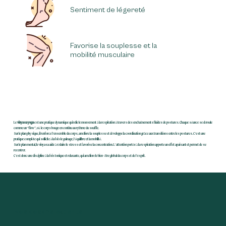
Sentiment de légereté
Favorise la souplesse et la
mobilité musculaire
Le
vinyasa yoga
est une pratique dynamique qui relie le mouvement à la respiration à travers des enchaînements fluides de postures. Chaque séance se déroule
comme un “flow”, où le corps bouge en continu au rythme du souffle.
Sur le plan physique, il renforce l’ensemble du corps, améliore la souplesse et développe la coordination grâce aux transitions entre les postures. C’est une
pratique complète qui sollicite à la fois le gainage, l’équilibre et la mobilité.
Sur le plan mental, le vinyasa aide à réduire le stress et favorise la concentration. L’attention portée à la respiration apporte un effet apaisant et permet de se
recentrer.
C’est donc une discipline à la fois tonique et relaxante, qui améliore le bien-être global du corps et de l’esprit.
Nos coachs experts