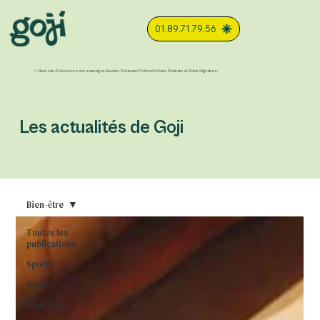
01.89.71.79.56
✨ Nouveau : Découvrez nos massages & soins : Relaxant, Profond, Kobido, Drainant et Soins Signature.
Les actualités de Goji
Bien-être
Toutes les
publications
Sports
Santé
Bien-être