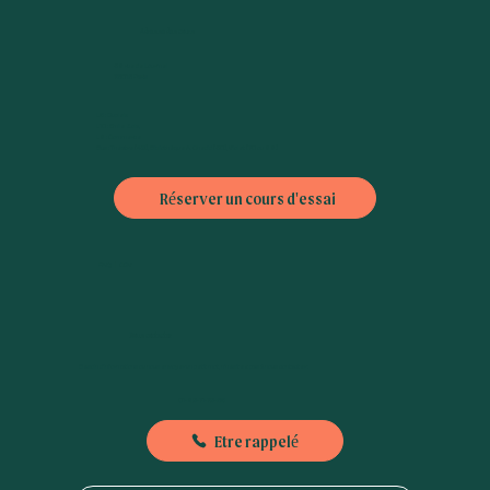
Adresse des cours
38 rue de Lourmel
75015 Paris
L6 : Dupleix
L10 : Emile Zola,
L8 : Commerce
Bus : Théatre (42), Bibliothèque A. Chedid (30), Violet (70 ou 88)
Réserver un cours d'essai
FAQ
|
CGV
Nous contacter
Besoin d'informations ou nous envoyer un petit mot, n'hésitez pas à nous contacter :