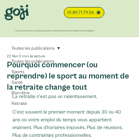
01.89.71.79.56
✨ Nouveau : Découvrez nos massages & soins : Relaxant, Profond, Kobido, Drainant et Soins Signature.
Toutes les publications
22 févr.
3 min de lecture
Toutes les publications
Pourquoi commencer (ou
Sports
reprendre) le sport au moment de
Santé
la retraite change tout
Bien-être
La retraite n’est pas un ralentissement.
Retraite
C’est souvent le premier moment depuis 30 ou 40 
ans où votre emploi du temps vous appartient 
vraiment. Plus d’horaires imposés. Plus de réunions. 
Plus de contraintes professionnelles.