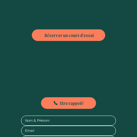
75015 Paris
L6 : Dupleix
L10 : Emile Zola,
L8 : Commerce
Bus : Théatre (42), Bibliothèque A. Chedid (30), Violet (70 ou 88)
Cadeau de départ en retraite à Paris : Offrez
plus qu'un objet, offrez un nouveau souffle chez
Réserver un cours d'essai
Goji !
FAQ
|
CGV
Nous contacter
Besoin d'informations ou nous envoyer un petit mot, n'hésitez pas à nous contacter :
01-89-71-79-56
Etre rappelé