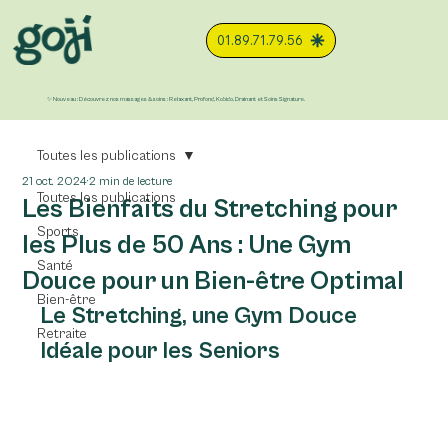
01.89.71.79.56
✨ Nouveau : Découvrez nos massages & soins : Relaxant, Profond, Kobido, Drainant et Soins Signature.
Toutes les publications
21 oct. 2024
2 min de lecture
Toutes les publications
Les Bienfaits du Stretching pour
Sports
les Plus de 50 Ans : Une Gym
Santé
Douce pour un Bien-être Optimal
Bien-être
Le Stretching, une Gym Douce 
Retraite
Idéale pour les Seniors