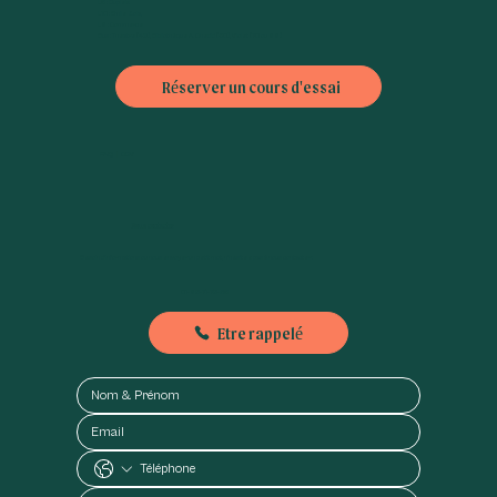
L6 : Dupleix
L10 : Emile Zola,
L8 : Commerce
Bus : Théatre (42), Bibliothèque A. Chedid (30), Violet (70 ou 88)
Réserver un cours d'essai
FAQ
|
CGV
Nous contacter
Besoin d'informations ou nous envoyer un petit mot, n'hésitez pas à nous contacter :
01-89-71-79-56
Etre rappelé