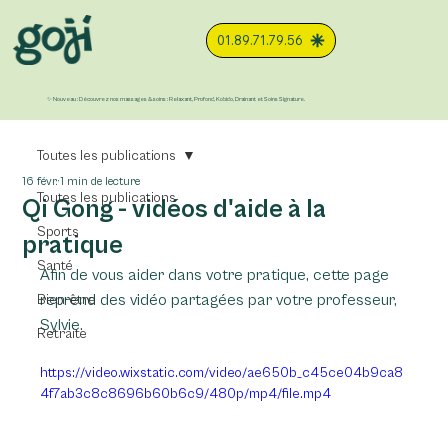
01.89.71.79.56
✨ Nouveau : Découvrez nos massages & soins : Relaxant, Profond, Kobido, Drainant et Soins Signature.
Toutes les publications
16 févr.
1 min de lecture
Toutes les publications
Qi Gong - vidéos d'aide à la
Sports
pratique
Santé
Afin de vous aider dans votre pratique, cette page 
reprend des vidéo partagées par votre professeur, 
Bien-être
Sylvie.
Retraite
https://video.wixstatic.com/video/ae650b_c45ce04b9ca8
4f7ab3c8c8696b60b6c9/480p/mp4/file.mp4