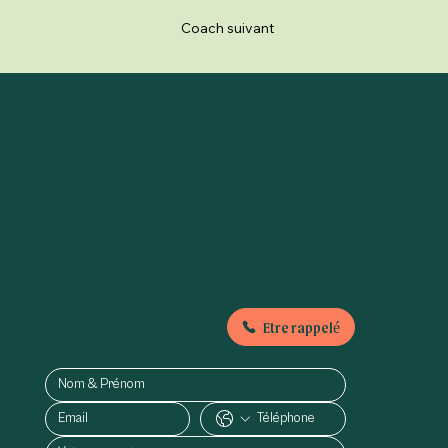
Coach suivant
Nous contacter
Besoin d'informations ou nous
envoyer un petit mot, n'hésitez pas à
nous contacter :
Etre rappelé
01-89-71-79-56