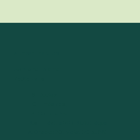
Adresse des cours
38 rue de Lourmel
75015 Paris
L6 : Dupleix
L10 : Emile Zola,
L8 : Commerce
Bus : Théatre (42), Bibliothèque
A. Chedid (30), Violet (70 ou 88)