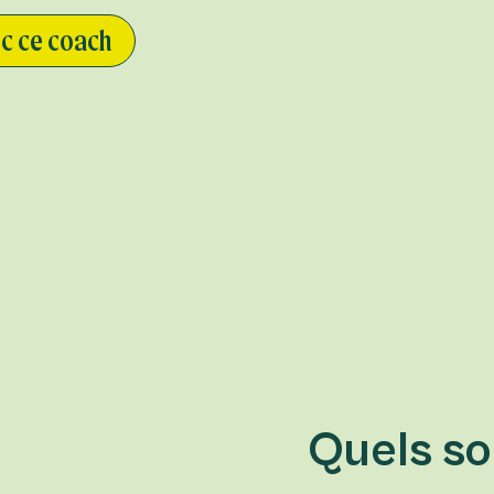
c ce coach
Quels so