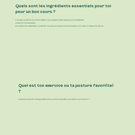
Quels sont les ingrédients essentiels pour toi
pour un bon cours ?
L’énergie du professeur, sa bienveillance et sa capacité à faire progresser les participants
La clareté des instructions
La sécurité des participants : ne pas faire des postures avancées trop tôt au risque de mettre en danger les élèves.
Quel est ton exercice ou ta posture favori(te)
?
La posture sur la tête, Sirsasana. Elle donne une force incroyable et un point de vue inversé ! ;-)