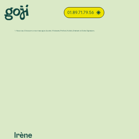
01.89.71.79.56
✨ Nouveau : Découvrez nos massages & soins : Relaxant, Profond, Kobido, Drainant et Soins Signature.
Irène