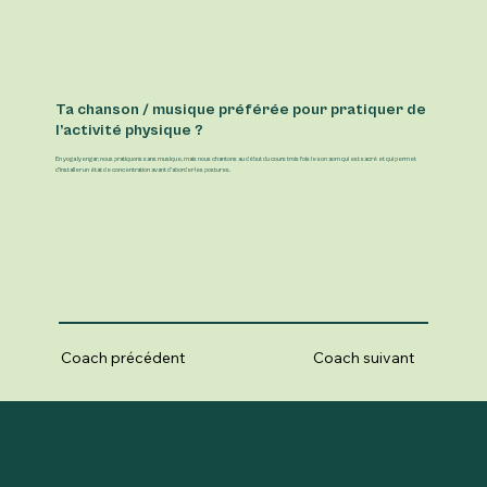
Ta chanson / musique préférée pour pratiquer de
l’activité physique ?
En yoga Iyengar, nous pratiquons sans musique, mais nous chantons au début du cours trois fois le son aom qui est sacré et qui permet
d’installer un état de concentration avant d’aborder les postures.
Coach précédent
Coach suivant