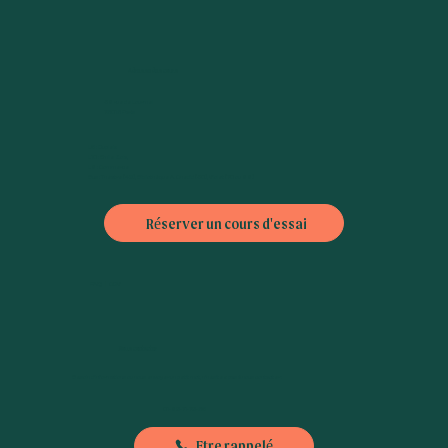
Adresse des cours
38 rue de Lourmel
75015 Paris
L6 : Dupleix
L10 : Emile Zola,
L8 : Commerce
Bus : Théatre (42), Bibliothèque A. Chedid (30), Violet (70 ou 88)
Réserver un cours d'essai
FAQ
|
CGV
Nous contacter
Besoin d'informations ou nous envoyer un petit mot, n'hésitez pas à nous contacter :
01-89-71-79-56
Etre rappelé