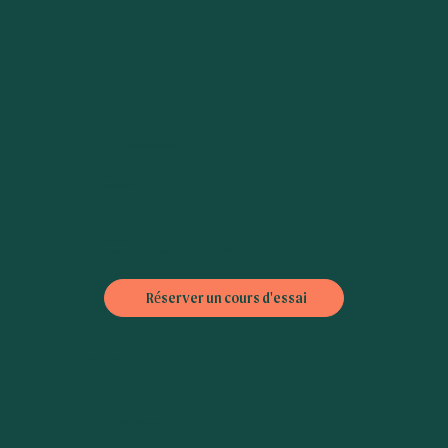
Adresse des cours
38 rue de Lourmel
75015 Paris
L6 : Dupleix
L10 : Emile Zola,
L8 : Commerce
Bus : Théatre (42), Bibliothèque A. Chedid (30), Violet (70 ou 88)
Réserver un cours d'essai
FAQ
|
CGV
Nous contacter