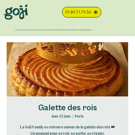
01.89.71.79.56
✨ Nouveau : Découvrez nos massages & soins : Relaxant, Profond, Kobido, Drainant et Soins Signature.
Galette des rois
mar. 13 janv.
  |  
Paris
La Goji Family se retrouve autour de la galette des rois 👑
Un moment pour se voir, se parler, se régaler.