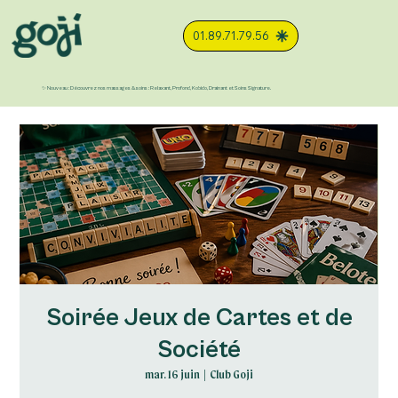
01.89.71.79.56
✨ Nouveau : Découvrez nos massages & soins : Relaxant, Profond, Kobido, Drainant et Soins Signature.
Soirée Jeux de Cartes et de
Société
mar. 16 juin
  |  
Club Goji