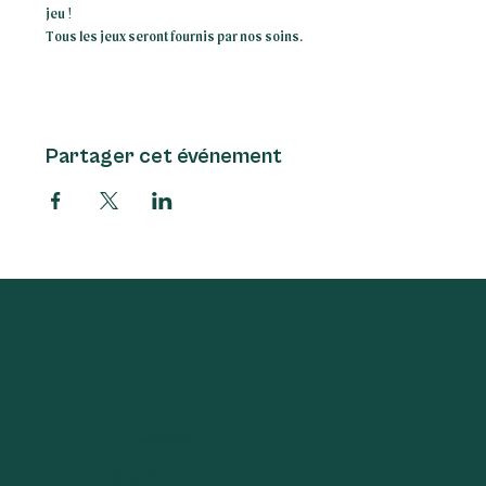
jeu !
Tous les jeux seront fournis par nos soins.
Partager cet événement
Adresse des cours
38 rue de Lourmel
75015 Paris