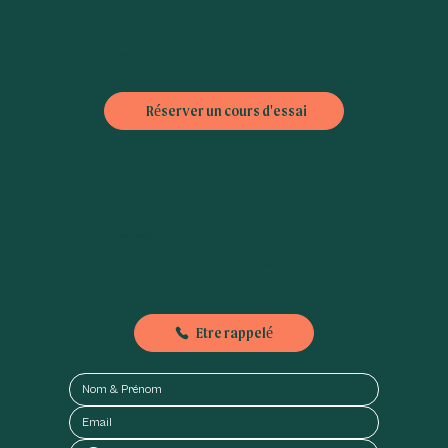
L6 : Dupleix
L10 : Emile Zola,
L8 : Commerce
Bus : Théatre (42), Bibliothèque A. Chedid (30), Violet (70 ou 88)
Réserver un cours d'essai
FAQ
|
CGV
Nous contacter
Besoin d'informations ou nous envoyer un petit mot, n'hésitez pas à nous contacter :
01-89-71-79-56
Etre rappelé